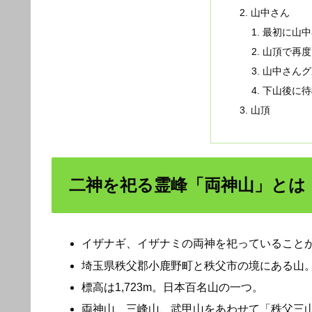
山中さん
最初に山中
山頂で再度
山中さんグ
下山後に待
山頂
二神を祀る霊峰「両神山」とは
イザナギ、イザナミの両神を祀っていること
埼玉県秩父郡小鹿野町と秩父市の境にある山
標高は1,723m。日本百名山の一つ。
両神山、三峰山、武甲山をあわせて「秩父三