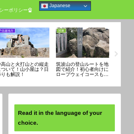
Japanese
シーポリシー🔏
甲信越地方
関東
甲信越地方
妙高山と火打山との縦走
筑波山の登山ルートを地
白馬岳
について！山小屋は？日
図で紹介！初心者向けに
トを地
帰りも解説！
ロープウェイコースも解
は可能
説。
も紹介
Read it in the language of your
choice.