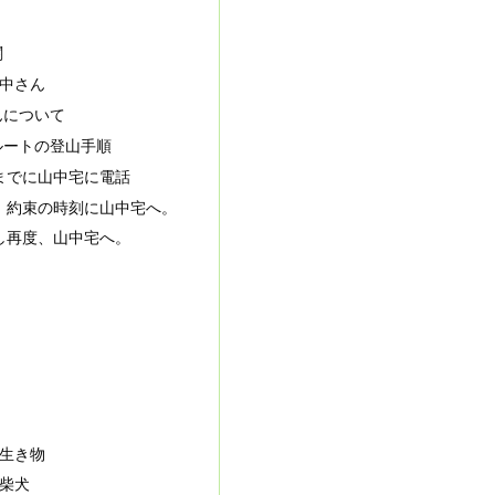
関
中さん
んについて
ルートの登山手順
までに山中宅に電話
、約束の時刻に山中宅へ。
し再度、山中宅へ。
生き物
柴犬