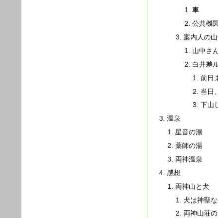
車
公共機
案内人の山
山中さ
白井差
前日
当日
下山
温泉
星音の湯
薬師の湯
両神温泉
感想
両神山と犬
犬は神聖な
両神山荘の