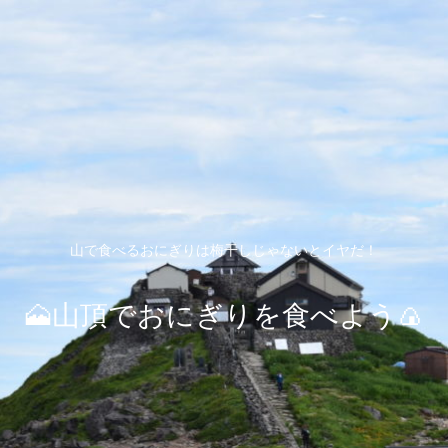
山で食べるおにぎりは梅干しじゃないとイヤだ！
🗻山頂でおにぎりを食べよう🍙