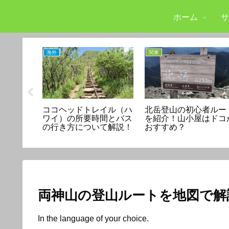
ホーム
サ
海外
関東
へのアク
ココヘッドトレイル（ハ
北岳登山の初心者ルー
地図で解
ワイ）の所要時間とバス
を紹介！山小屋はドコ
紹介！
の行き方について解説！
おすすめ？
両神山の登山ルートを地図で解
In the language of your choice.