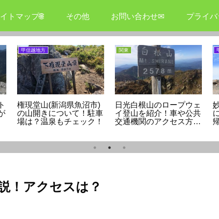
イトマップ🌐
その他
お問い合わせ✉
プライバ
甲信越地方
関東
ト
権現堂山(新潟県魚沼市)
日光白根山のロープウェ
が
の山開きについて！駐車
イ登山を紹介！車や公共
場は？温泉もチェック！
交通機関のアクセス方法
は？
説！アクセスは？