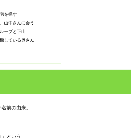
宅を探す
、山中さんに会う
ループと下山
機している奥さん
が名前の由来。
。
山」という。