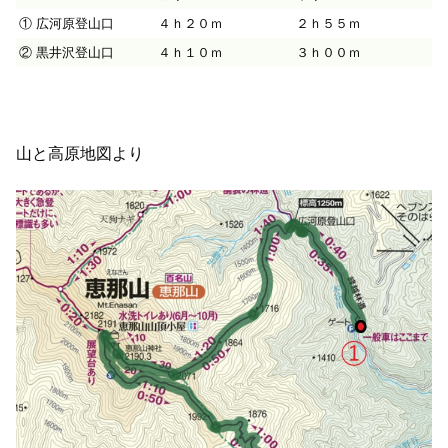
① 広河原登山口
４ｈ２０ｍ
２ｈ５５ｍ
② 黒井沢登山口
４ｈ１０ｍ
３ｈ００ｍ
山と高原地図より