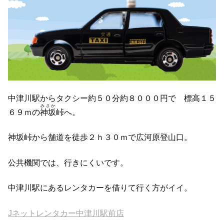
中津川駅からタクシー約５０分約８０００円で 標高１５
みさか
６９ｍの
神坂
峠へ。
神坂峠から舗道を徒歩２ｈ３０ｍで広河原登山口。
公共機関では、行きにくいです。
中津川駅にあるレンタカーを借りて行く方がイイ。
Jネットレンタカー中津川駅前店