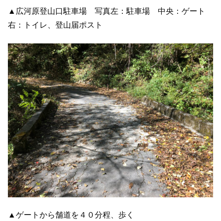
▲広河原登山口駐車場 写真左：駐車場 中央：ゲート
右：トイレ、登山届ポスト
▲ゲートから舗道を４０分程、歩く