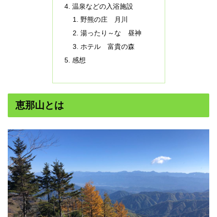
温泉などの入浴施設
野熊の庄 月川
湯ったり～な 昼神
ホテル 富貴の森
感想
恵那山とは