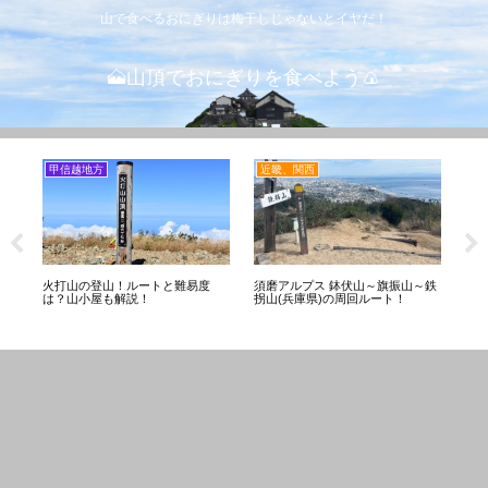
山で食べるおにぎりは梅干しじゃないとイヤだ！
🗻山頂でおにぎりを食べよう🍙
甲信越地方
近畿、関西
甲
や天
火打山の登山！ルートと難易度
須磨アルプス 鉢伏山～旗振山～鉄
弥
も
は？山小屋も解説！
拐山(兵庫県)の周回ルート！
図
乗