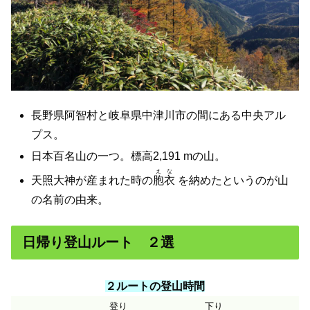
長野県阿智村と岐阜県中津川市の間にある中央アル
プス。
日本百名山の一つ。標高2,191 mの山。
えな
天照大神が産まれた時の
胞衣
を納めたというのが山
の名前の由来。
日帰り登山ルート ２選
２ルートの登山時間
登り
下り