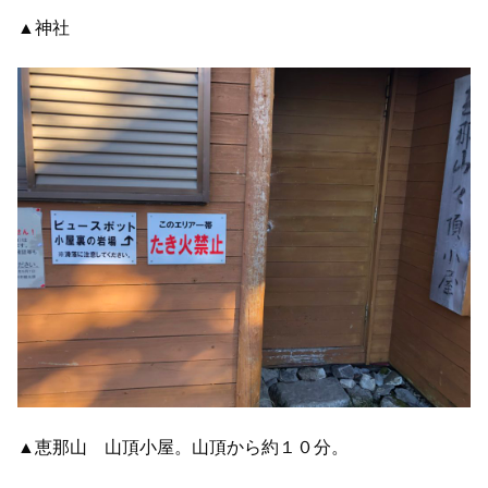
▲神社
▲恵那山 山頂小屋。山頂から約１０分。