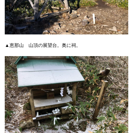
▲恵那山 山頂の展望台。奥に祠。