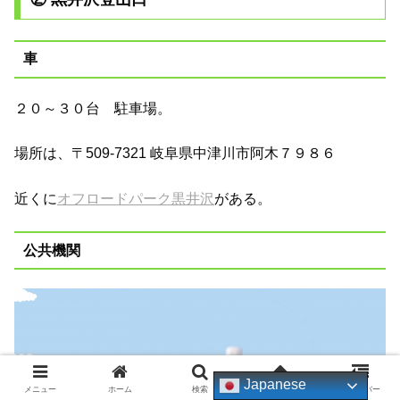
車
２０～３０台 駐車場。
場所は、〒509-7321 岐阜県中津川市阿木７９８６
近くに
オフロードパーク黒井沢
がある。
公共機関
Japanese
メニュー
ホーム
検索
トップ
サイドバー