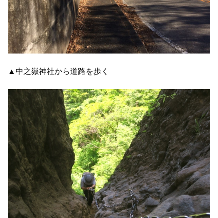
▲中之嶽神社から道路を歩く