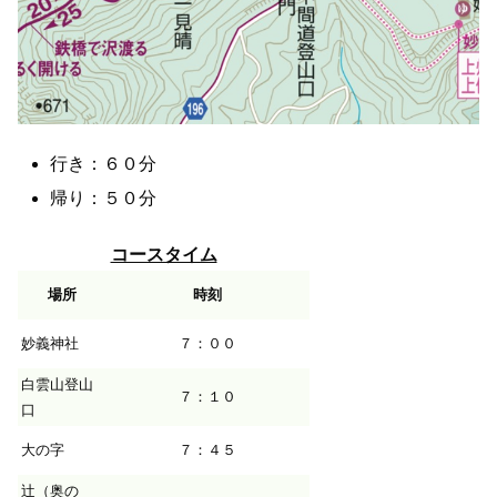
行き：６０分
帰り：５０分
コースタイム
場所
時刻
妙義神社
７：００
白雲山登山
７：１０
口
大の字
７：４５
辻（奥の