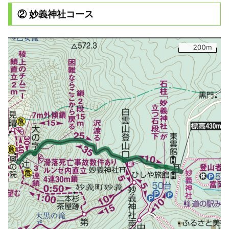
② 妙義神社コース