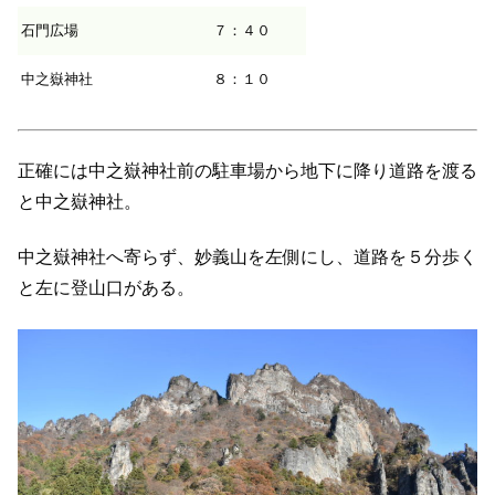
石門広場
７：４０
中之嶽神社
８：１０
正確には中之嶽神社前の駐車場から地下に降り道路を渡る
と中之嶽神社。
中之嶽神社へ寄らず、妙義山を左側にし、道路を５分歩く
と左に登山口がある。