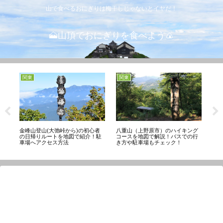
山で食べるおにぎりは梅干しじゃないとイヤだ！
🗻山頂でおにぎりを食べよう🍙
関東
関東
四
！
金峰山登山(大弛峠から)の初心者
宝
八重山（上野原市）のハイキング
の日帰りルートを地図で紹介！駐
ー
コースを地図で解説！バスでの行
車場へアクセス方法
介
き方や駐車場もチェック！