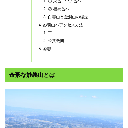
① 東岳、中ノ岳へ
② 相馬岳へ
白雲山と金洞山の縦走
妙義山へアクセス方法
車
公共機関
感想
奇形な妙義山とは