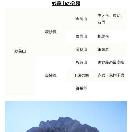
妙義山の分類
中ノ岳、東岳、
金洞山
石門
表妙義
白雲山
相馬岳
金鶏山
筆頭岩
妙義山
谷急山
裏妙義の最高峰
裏妙義
丁須の頭
赤岩・烏帽子岩
御岳等