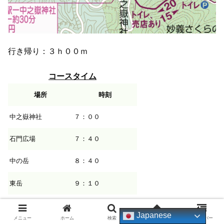
行き帰り：３ｈ００ｍ
コースタイム
場所
時刻
中之嶽神社
７：００
石門広場
７：４０
中の岳
８：４０
東岳
９：１０
石門広場
９：３０
Japanese
メニュー
ホーム
検索
トップ
サイドバー