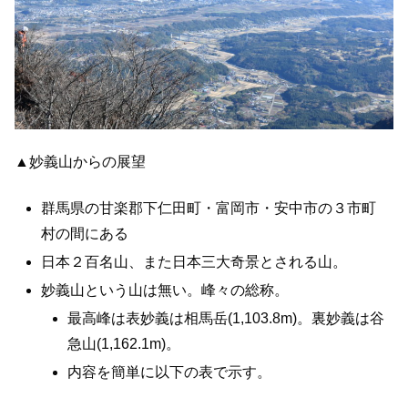
▲妙義山からの展望
群馬県の甘楽郡下仁田町・富岡市・安中市の３市町
村の間にある
日本２百名山、また日本三大奇景とされる山。
妙義山という山は無い。峰々の総称。
最高峰は表妙義は相馬岳(1,103.8m)。裏妙義は谷
急山(1,162.1m)。
内容を簡単に以下の表で示す。