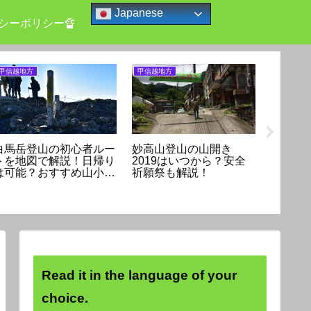
Japanese
シーポリシー🔏
甲信越地方
甲信越地方
甲信越地方
白馬岳登山の初心者ルー
妙高山登山の山開き
奥穂高
トを地図で解説！日帰り
2019はいつから？安全
ルート
は可能？おすすめ山小屋
祈願祭も解説！
も紹介！
Read it in the language of your
choice.