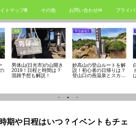
イトマップ🌐
その他
お問い合わせ✉
プライバ
関東
甲信越地方
ー
男体山(日光市)の山開き
妙高山の登山ルートを解
の
2019！日程と時間は？
説！初心者の日帰りは？
混雑予想も解説！
登山口の燕温泉とスカイ
ケーブルを比較！
！時期や日程はいつ？イベントもチェ