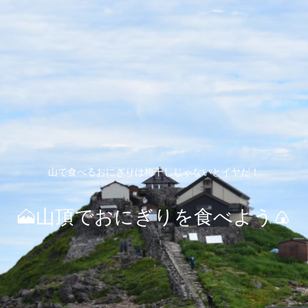
山で食べるおにぎりは梅干しじゃないとイヤだ！
🗻山頂でおにぎりを食べよう🍙