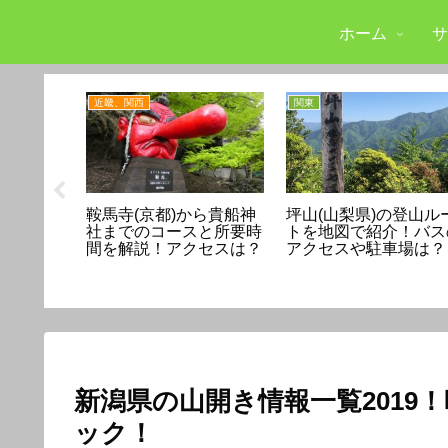
ホーム
サ
近畿、関西
関東
の縦走ル
鞍馬寺(京都)から貴船神
坪山(山梨県)の登山ル
介！ケー
社までのコースと所要時
トを地図で紹介！バス
は混雑す
間を解説！アクセスは？
アクセスや駐車場は？
新潟県の山開き情報一覧2019
ック！