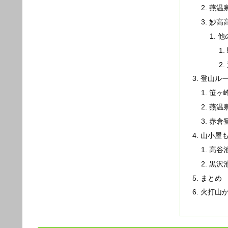
燕温
妙高
他
登山ル
笹ヶ
燕温
赤倉
山小屋
高谷
黒沢
まとめ
火打山