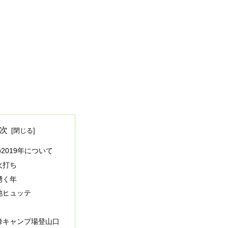
次
2019年について
火打ち
湧く年
池ヒュッテ
ス
峰キャンプ場登山口