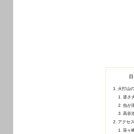
目
火打山の
逆さ
虫が
高谷
アクセ
笹ヶ