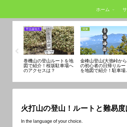
ホーム
サ
甲信越地方
関東
ら貴船神
巻機山の登山ルートを地
金峰山登山(大弛峠から
と所要時
図で紹介！桜坂駐車場へ
の初心者の日帰りルー
セスは？
のアクセスは？
を地図で紹介！駐車場
アクセス方法
火打山の登山！ルートと難易度
In the language of your choice.