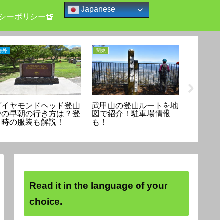
Japanese
シーポリシー🔏
海外
関東
関東
ダイヤモンドヘッド登山
武甲山の登山ルートを地
乾徳山
での早朝の行き方は？登
図で紹介！駐車場情報
紹介！
る時の服装も解説！
も！
スは？
Read it in the language of your
choice.