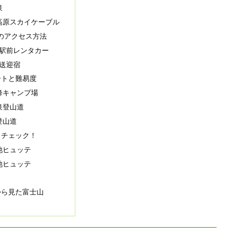
泉
高原スカイケーブル
のアクセス方法
駅前レンタカー
送迎宿
ートと難易度
峰キャンプ場
泉登山道
登山道
もチェック！
池ヒュッテ
池ヒュッテ
から見た富士山