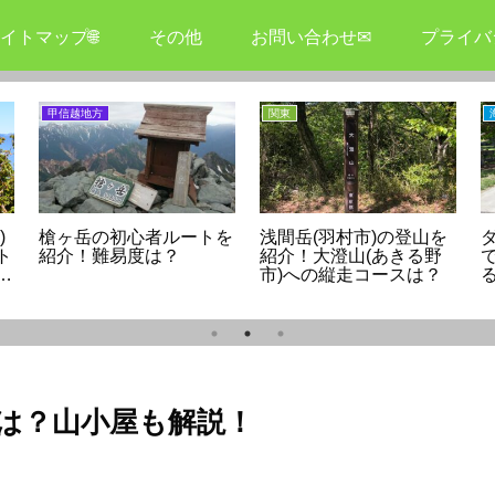
イトマップ🌐
その他
お問い合わせ✉
プライバ
甲信越地方
関東
)
槍ヶ岳の初心者ルートを
浅間岳(羽村市)の登山を
ト
紹介！難易度は？
紹介！大澄山(あきる野
へ
市)への縦走コースは？
は？山小屋も解説！